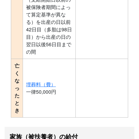
被保険者期間によっ
て算定基準が異な
る）を出産の日以前
42日目（多胎は98日
目）から出産の日の
翌日以後56日目まで
の間
亡
く
な
埋葬料（費）
っ
一律50,000円
た
と
き
家族（被扶養者）の給付