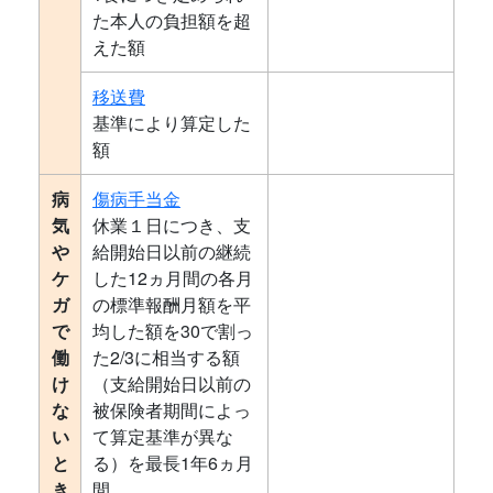
た本人の負担額を超
えた額
移送費
基準により算定した
額
病
傷病手当金
気
休業１日につき、支
や
給開始日以前の継続
ケ
した12ヵ月間の各月
ガ
の標準報酬月額を平
で
均した額を30で割っ
働
た2/3に相当する額
け
（支給開始日以前の
な
被保険者期間によっ
い
て算定基準が異な
と
る）を最長1年6ヵ月
き
間