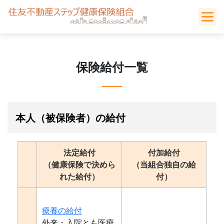
Skip
to
content
保険給付一覧
本人（被保険者）の給付
法定給付
付加給付
（健康保険で決めら
（当組合独自の給
れた給付）
付）
療養の給付
外来・入院とも医療