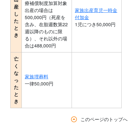
療補償制度加算対象
産
出産の場合は
家族出産育児一時金
し
500,000円（死産を
付加金
た
含み、在胎週数第22
1児につき50,000円
と
週以降のものに限
き
る）、それ以外の場
合は488,000円
亡
く
な
家族埋葬料
っ
一律50,000円
た
と
き
このページのトップへ