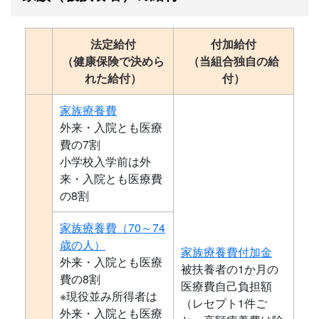
法定給付
付加給付
（健康保険で決めら
（当組合独自の給
れた給付）
付）
家族療養費
外来・入院とも医療
費の7割
小学校入学前は外
来・入院とも医療費
の8割
家族療養費（70～74
歳の人）
家族療養費付加金
外来・入院とも医療
被扶養者の1か月の
費の8割
医療費自己負担額
※現役並み所得者は
（レセプト1件ご
外来・入院とも医療