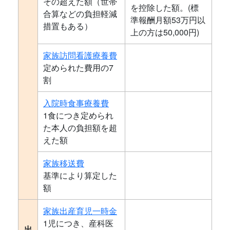
その超えた額（世帯
を控除した額。(標
合算などの負担軽減
準報酬月額53万円以
措置もある）
上の方は50,000円)
家族訪問看護療養費
定められた費用の7
割
入院時食事療養費
1食につき定められ
た本人の負担額を超
えた額
家族移送費
基準により算定した
額
家族出産育児一時金
1児につき、産科医
出