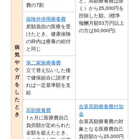
と。高額療養費は除
費の7割
く）から25,000円を
控除した額。(標準
保険外併用療養費
報酬月額53万円以上
差額負担の医療を受
の方は50,000円)
けたとき、健康保険
の枠内は療養の給付
病
と同じ
気
や
第二家族療養費
ケ
立て替え払いした後
ガ
で健保組合に請求す
を
れば一定基準額を支
し
給
た
合算高額療養費付加
と
高額療養費
金
き
1ヵ月に医療費自己
合算高額療養費の対
負担額が定められた
象となる医療費自己
金額を超えたとき、
負担額から25,000円