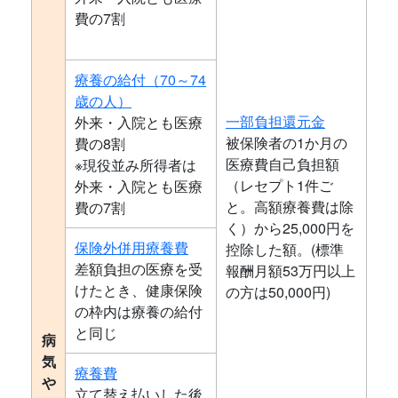
費の7割
療養の給付（70～74
歳の人）
一部負担還元金
外来・入院とも医療
被保険者の1か月の
費の8割
医療費自己負担額
※現役並み所得者は
（レセプト1件ご
外来・入院とも医療
と。高額療養費は除
費の7割
く）から25,000円を
保険外併用療養費
控除した額。(標準
差額負担の医療を受
報酬月額53万円以上
けたとき、健康保険
の方は50,000円)
の枠内は療養の給付
と同じ
病
気
療養費
や
立て替え払いした後