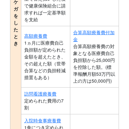
ケ
で健康保険組合に請
ガ
求すれば一定基準額
を
を支給
し
た
合算高額療養費付加
高額療養費
と
金
1ヵ月に医療費自己
き
合算高額療養費の対
負担額が定められた
象となる医療費自己
金額を超えたとき、
負担額から25,000円
その超えた額（世帯
を控除した額。(標
合算などの負担軽減
準報酬月額53万円以
措置もある）
上の方は50,000円)
訪問看護療養費
定められた費用の7
割
入院時食事療養費
1食につき定められ