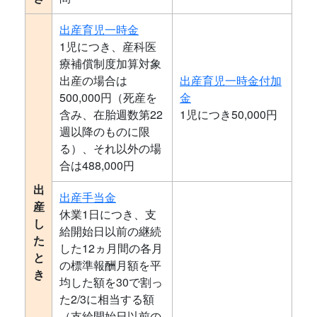
出産育児一時金
1児につき、産科医
療補償制度加算対象
出産の場合は
出産育児一時金付加
500,000円（死産を
金
含み、在胎週数第22
1児につき50,000円
週以降のものに限
る）、それ以外の場
合は488,000円
出
出産手当金
産
休業1日につき、支
し
給開始日以前の継続
た
した12ヵ月間の各月
と
の標準報酬月額を平
き
均した額を30で割っ
た2/3に相当する額
（支給開始日以前の