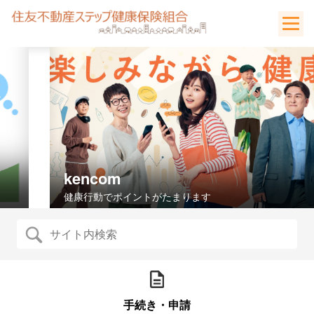
Skip
to
content
kencom
健康行動でポイントがたまります
手続き・申請