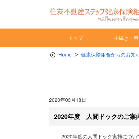
Skip
to
content
トップ
手続き・申
Home
健康保険組合からのお知
2020年03月18日
2020年度 人間ドックのご案
2020年度の人間ドック実施につ