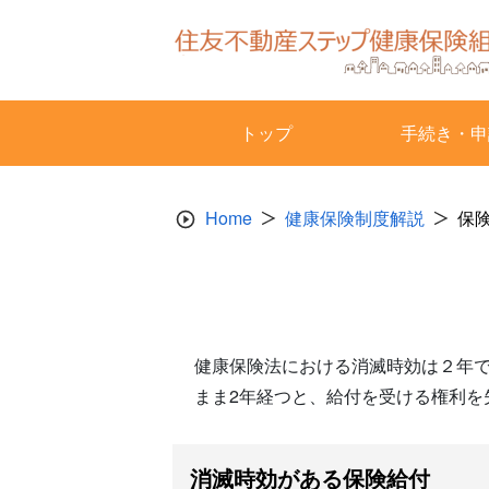
Skip
to
content
トップ
手続き・申
Home
健康保険制度解説
保
健康保険法における消滅時効は２年
まま2年経つと、給付を受ける権利を
消滅時効がある保険給付