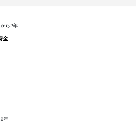
から2年
時金
2年